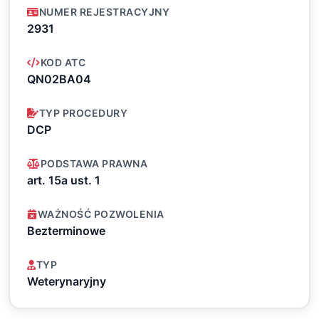
NUMER REJESTRACYJNY
2931
KOD ATC
QN02BA04
TYP PROCEDURY
DCP
PODSTAWA PRAWNA
art. 15a ust. 1
WAŻNOŚĆ POZWOLENIA
Bezterminowe
TYP
Weterynaryjny