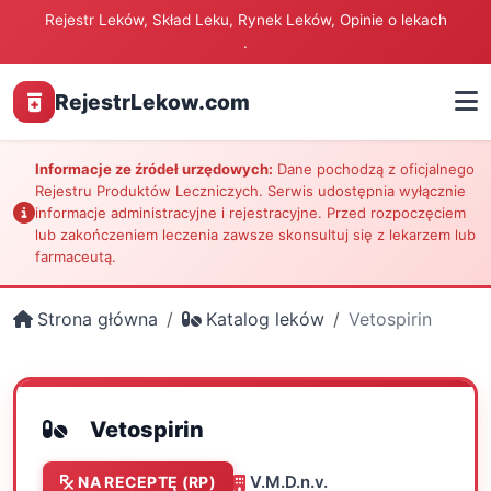
Rejestr Leków, Skład Leku, Rynek Leków, Opinie o lekach
.
RejestrLekow.com
Informacje ze źródeł urzędowych:
Dane pochodzą z oficjalnego
Rejestru Produktów Leczniczych. Serwis udostępnia wyłącznie
informacje administracyjne i rejestracyjne. Przed rozpoczęciem
lub zakończeniem leczenia zawsze skonsultuj się z lekarzem lub
farmaceutą.
Strona główna
Katalog leków
Vetospirin
Vetospirin
V.M.D.n.v.
NA RECEPTĘ (RP)