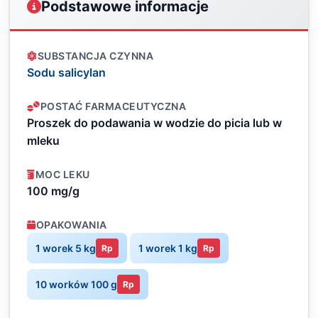
Podstawowe informacje
SUBSTANCJA CZYNNA
Sodu salicylan
POSTAĆ FARMACEUTYCZNA
Proszek do podawania w wodzie do picia lub w
mleku
MOC LEKU
100 mg/g
OPAKOWANIA
1 worek 5 kg
1 worek 1 kg
Rp
Rp
10 worków 100 g
Rp