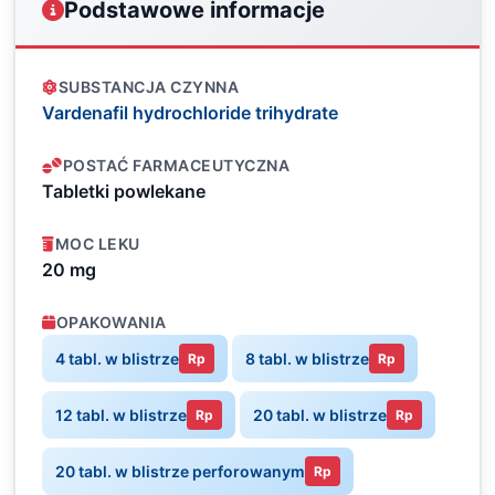
Podstawowe informacje
SUBSTANCJA CZYNNA
Vardenafil hydrochloride trihydrate
POSTAĆ FARMACEUTYCZNA
Tabletki powlekane
MOC LEKU
20 mg
OPAKOWANIA
4 tabl. w blistrze
8 tabl. w blistrze
Rp
Rp
12 tabl. w blistrze
20 tabl. w blistrze
Rp
Rp
20 tabl. w blistrze perforowanym
Rp