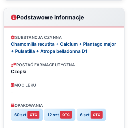
Podstawowe informacje
SUBSTANCJA CZYNNA
Chamomilla recutita + Calcium + Plantago major
+ Pulsatilla + Atropa belladonna D1
POSTAĆ FARMACEUTYCZNA
Czopki
MOC LEKU
-
OPAKOWANIA
60 szt.
12 szt.
6 szt.
OTC
OTC
OTC