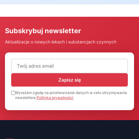
Subskrybuj newsletter
Aktualizacje o nowych lekach i substancjach czynnych
Adres email (wymagany)
Zapisz się
Wyrażam zgodę na przetwarzanie danych w celu otrzymywania
newslettera
Polityka prywatności