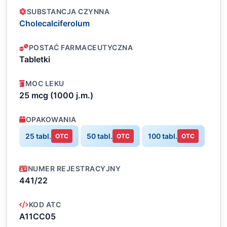
SUBSTANCJA CZYNNA
Cholecalciferolum
POSTAĆ FARMACEUTYCZNA
Tabletki
MOC LEKU
25 mcg (1000 j.m.)
OPAKOWANIA
25 tabl.
50 tabl.
100 tabl.
OTC
OTC
OTC
NUMER REJESTRACYJNY
441/22
KOD ATC
A11CC05