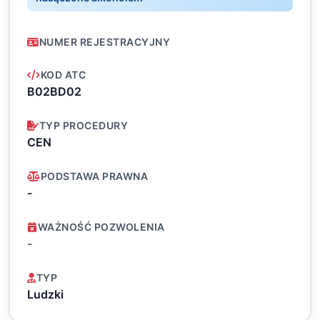
NUMER REJESTRACYJNY
KOD ATC
B02BD02
TYP PROCEDURY
CEN
PODSTAWA PRAWNA
-
WAŻNOŚĆ POZWOLENIA
-
TYP
Ludzki