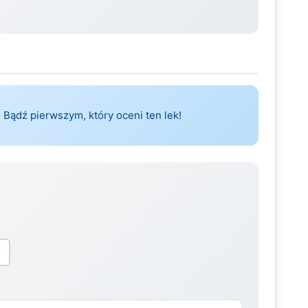
 Bądź pierwszym, który oceni ten lek!
5