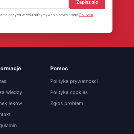
Zapisz się
anie danych w celu otrzymywania newslettera
Polityka
formacje
Pomoc
nas
Polityka prywatności
za wiedzy
Polityka cookies
nek leków
Zgłoś problem
ntakt
gulamin