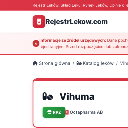
Rejestr Leków, Skład Leku, Rynek Leków, Opinie o l
RejestrLekow.com
Informacje ze źródeł urzędowych:
Dane pochod
rejestracyjne. Przed rozpoczęciem lub zakończ
Strona główna
Katalog leków
Vih
Vihuma
Octapharma AB
RPZ