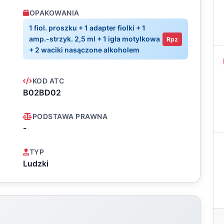
OPAKOWANIA
1 fiol. proszku + 1 adapter fiolki + 1
amp.-strzyk. 2,5 ml + 1 igła motylkowa
Rpz
+ 2 waciki nasączone alkoholem
KOD ATC
B02BD02
PODSTAWA PRAWNA
-
TYP
Ludzki