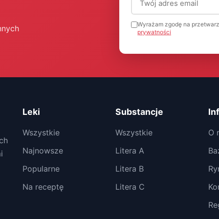
Wyrażam zgodę na przetwarz
nnych
prywatności
Leki
Substancje
In
Wszystkie
Wszystkie
O 
ch
Najnowsze
Litera A
Ba
i
Popularne
Litera B
Ry
Na receptę
Litera C
Ko
Re