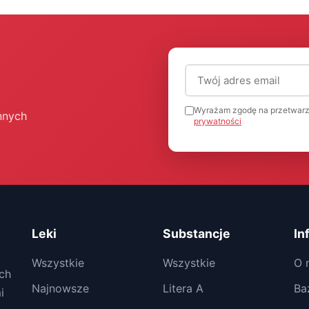
Adres email (wymagany
Wyrażam zgodę na przetwarz
nnych
prywatności
Leki
Substancje
In
Wszystkie
Wszystkie
O 
ch
Najnowsze
Litera A
Ba
i