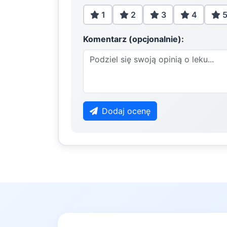
1
2
3
4
Komentarz (opcjonalnie):
Dodaj ocenę