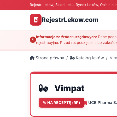
Rejestr Leków, Skład Leku, Rynek Leków, Opinie o l
RejestrLekow.com
Informacje ze źródeł urzędowych:
Dane pochod
rejestracyjne. Przed rozpoczęciem lub zakończ
Strona główna
Katalog leków
Vim
Vimpat
UCB Pharma S.
NA RECEPTĘ (RP)