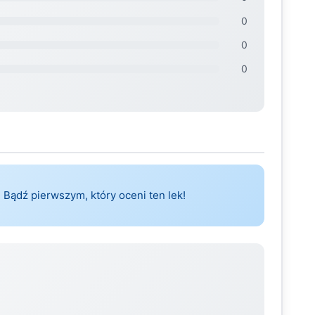
0
0
0
 Bądź pierwszym, który oceni ten lek!