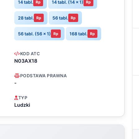
14 tabl.
14 tabl. (14 x 1)
Rp
Rp
28 tabl.
56 tabl.
Rp
Rp
56 tabl. (56 x 1)
168 tabl.
Rp
Rp
KOD ATC
N03AX18
PODSTAWA PRAWNA
-
TYP
Ludzki