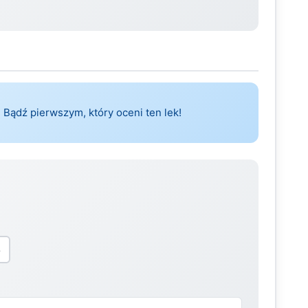
 Bądź pierwszym, który oceni ten lek!
5