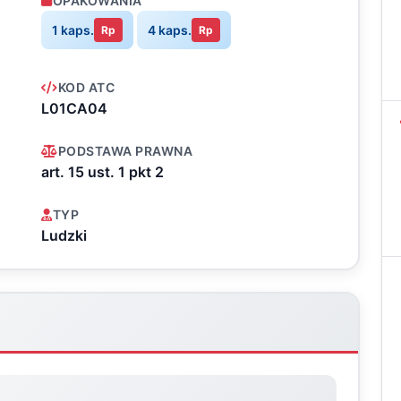
OPAKOWANIA
1 kaps.
4 kaps.
Rp
Rp
KOD ATC
L01CA04
PODSTAWA PRAWNA
art. 15 ust. 1 pkt 2
TYP
Ludzki