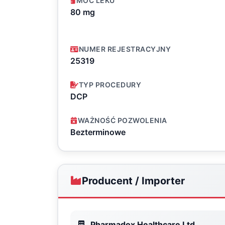
MOC LEKU
80 mg
NUMER REJESTRACYJNY
25319
TYP PROCEDURY
DCP
WAŻNOŚĆ POZWOLENIA
Bezterminowe
Producent / Importer
Pharmadox Healthcare Ltd.