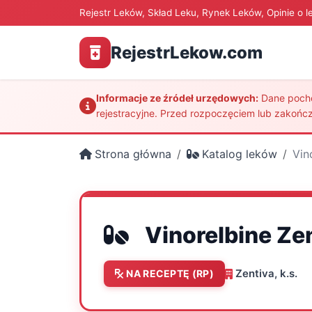
Rejestr Leków, Skład Leku, Rynek Leków, Opinie o l
RejestrLekow.com
Informacje ze źródeł urzędowych:
Dane pochod
rejestracyjne. Przed rozpoczęciem lub zakończ
Strona główna
Katalog leków
Vin
Vinorelbine Ze
Zentiva, k.s.
NA RECEPTĘ (RP)