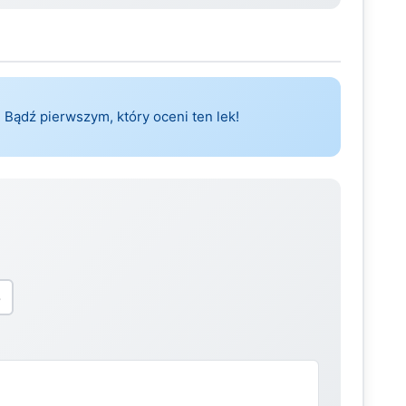
 Bądź pierwszym, który oceni ten lek!
5