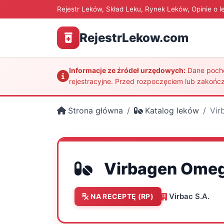
Rejestr Leków, Skład Leku, Rynek Leków, Opinie o l
RejestrLekow.com
Informacje ze źródeł urzędowych:
Dane pochod
rejestracyjne. Przed rozpoczęciem lub zakończ
Strona główna
Katalog leków
Vir
Virbagen Ome
Virbac S.A.
NA RECEPTĘ (RP)