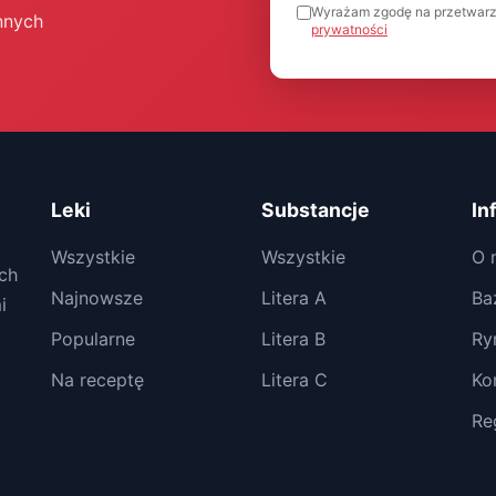
Wyrażam zgodę na przetwarz
nnych
prywatności
Leki
Substancje
In
Wszystkie
Wszystkie
O 
ch
Najnowsze
Litera A
Ba
i
Popularne
Litera B
Ry
Na receptę
Litera C
Ko
Re