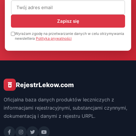
Adres email (wymagany)
Zapisz się
Wyrażam zgodę na przetwarzanie danych w celu otrzymywania
newslettera
Polityka prywatności
RejestrLekow.com
Oficjalna baza danych produktów leczniczych z
informacjami rejestracyjnymi, substancjami czynnymi,
dokumentacją i danymi z rejestru URPL.