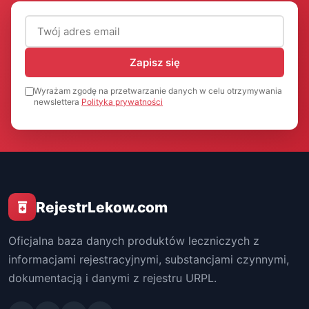
Adres email (wymagany)
Zapisz się
Wyrażam zgodę na przetwarzanie danych w celu otrzymywania
newslettera
Polityka prywatności
RejestrLekow.com
Oficjalna baza danych produktów leczniczych z
informacjami rejestracyjnymi, substancjami czynnymi,
dokumentacją i danymi z rejestru URPL.