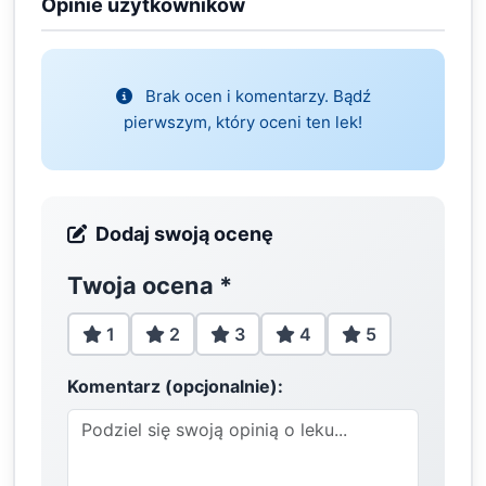
Opinie użytkowników
Brak ocen i komentarzy. Bądź
pierwszym, który oceni ten lek!
Dodaj swoją ocenę
Twoja ocena
*
1
2
3
4
5
Komentarz (opcjonalnie):