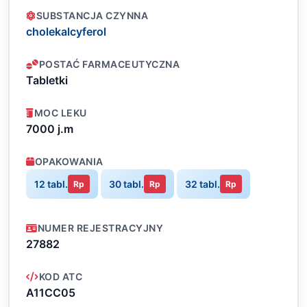
SUBSTANCJA CZYNNA
cholekalcyferol
POSTAĆ FARMACEUTYCZNA
Tabletki
MOC LEKU
7000 j.m
OPAKOWANIA
12 tabl.
30 tabl.
32 tabl.
Rp
Rp
Rp
NUMER REJESTRACYJNY
27882
KOD ATC
A11CC05