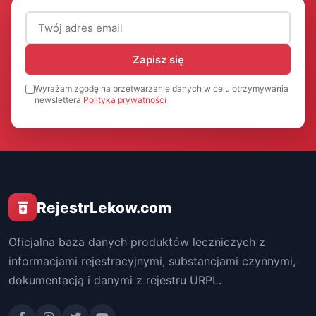
Adres email (wymagany)
Zapisz się
Wyrażam zgodę na przetwarzanie danych w celu otrzymywania
newslettera
Polityka prywatności
RejestrLekow.com
Oficjalna baza danych produktów leczniczych z
informacjami rejestracyjnymi, substancjami czynnymi,
dokumentacją i danymi z rejestru URPL.