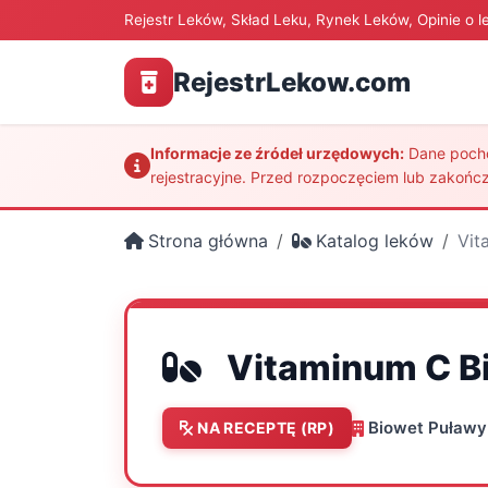
Rejestr Leków, Skład Leku, Rynek Leków, Opinie o l
RejestrLekow.com
Informacje ze źródeł urzędowych:
Dane pochod
rejestracyjne. Przed rozpoczęciem lub zakończ
Strona główna
Katalog leków
Vit
Vitaminum C B
Biowet Puławy 
NA RECEPTĘ (RP)