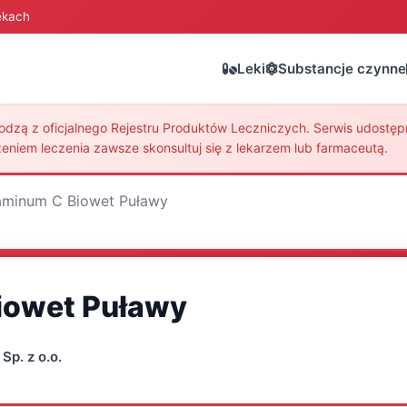
ekach
Leki
Substancje czynne
zą z oficjalnego Rejestru Produktów Leczniczych. Serwis udostępni
eniem leczenia zawsze skonsultuj się z lekarzem lub farmaceutą.
aminum C Biowet Puławy
iowet Puławy
Sp. z o.o.