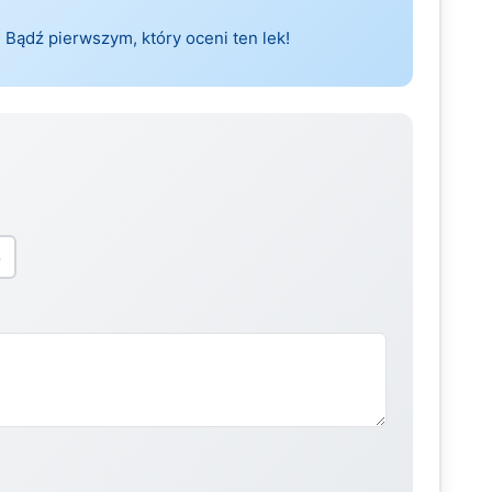
 Bądź pierwszym, który oceni ten lek!
5