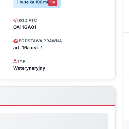
1 butelka 100 ml
Rp
KOD ATC
QA11GA01
PODSTAWA PRAWNA
art. 16a ust. 1
TYP
Weterynaryjny