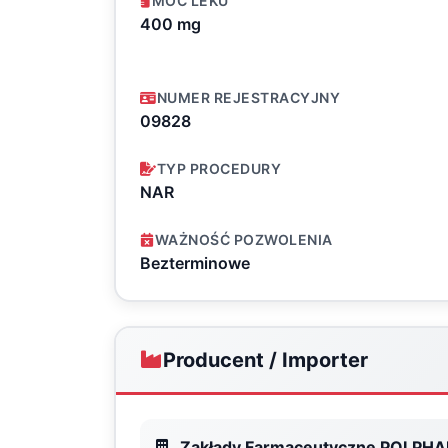
MOC LEKU
400 mg
NUMER REJESTRACYJNY
09828
TYP PROCEDURY
NAR
WAŻNOŚĆ POZWOLENIA
Bezterminowe
Producent / Importer
Zakłady Farmaceutyczne POLPHAR