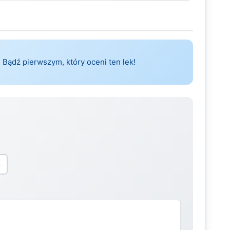
 Bądź pierwszym, który oceni ten lek!
5