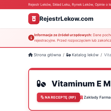
Rejestr Leków, Skład Leku, Rynek Leków, Opinie o l
RejestrLekow.com
Informacje ze źródeł urzędowych:
Dane pochod
rejestracyjne. Przed rozpoczęciem lub zakończ
Strona główna
Katalog leków
Vit
Vitaminum E 
Zakłady Farm
NA RECEPTĘ (RP)