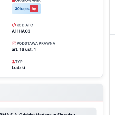
OPAKOWANIA
30 kaps.
Rp
KOD ATC
A11HA03
PODSTAWA PRAWNA
art. 16 ust. 1
TYP
Ludzki
MA S.A. Oddział Medana w Sieradzu