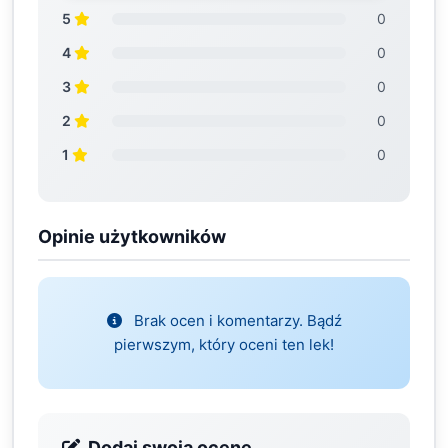
5
0
4
0
3
0
2
0
1
0
Opinie użytkowników
Brak ocen i komentarzy. Bądź
pierwszym, który oceni ten lek!
Dodaj swoją ocenę