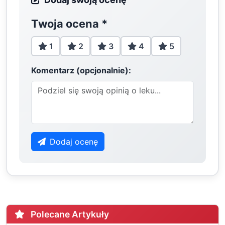
Twoja ocena
*
1
2
3
4
5
Komentarz (opcjonalnie):
Dodaj ocenę
Polecane Artykuły