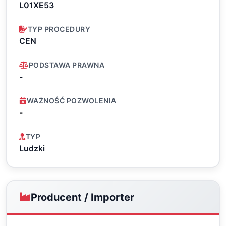
L01XE53
TYP PROCEDURY
CEN
PODSTAWA PRAWNA
-
WAŻNOŚĆ POZWOLENIA
-
TYP
Ludzki
Producent / Importer