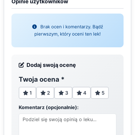
Opinie użytkowników
Brak ocen i komentarzy. Bądź
pierwszym, który oceni ten lek!
Dodaj swoją ocenę
Twoja ocena
*
1
2
3
4
5
Komentarz (opcjonalnie):