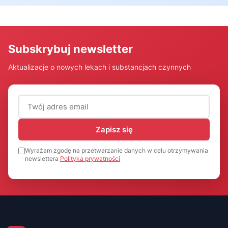
Subskrybuj newsletter
Aktualizacje o nowych lekach i substancjach czynnych
Adres email (wymagany)
Zapisz się
Wyrażam zgodę na przetwarzanie danych w celu otrzymywania
newslettera
Polityka prywatności