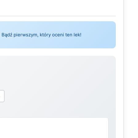
 Bądź pierwszym, który oceni ten lek!
5