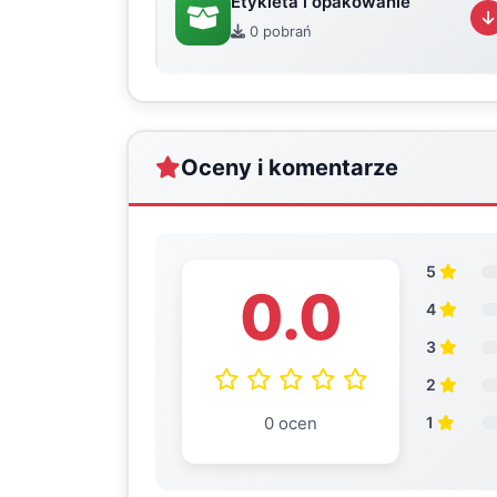
Etykieta i opakowanie
0 pobrań
Oceny i komentarze
5
0.0
4
3
2
0 ocen
1