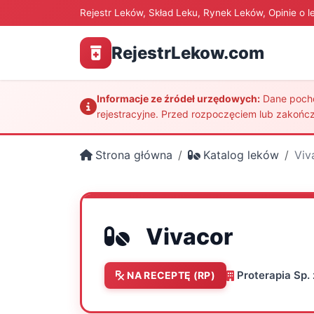
Rejestr Leków, Skład Leku, Rynek Leków, Opinie o l
RejestrLekow.com
Informacje ze źródeł urzędowych:
Dane pochod
rejestracyjne. Przed rozpoczęciem lub zakończ
Strona główna
Katalog leków
Viv
Vivacor
Proterapia Sp. 
NA RECEPTĘ (RP)