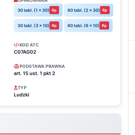
OPAKOWANIA
30 tabl. (1 x 30)
60 tabl. (2 x 30)
Rp
Rp
30 tabl. (3 x 10)
60 tabl. (6 x 10)
Rp
Rp
KOD ATC
C07AG02
PODSTAWA PRAWNA
art. 15 ust. 1 pkt 2
TYP
Ludzki