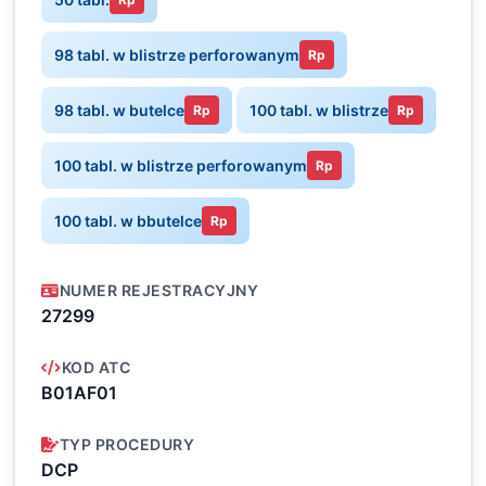
98 tabl. w blistrze perforowanym
Rp
98 tabl. w butelce
100 tabl. w blistrze
Rp
Rp
100 tabl. w blistrze perforowanym
Rp
100 tabl. w bbutelce
Rp
NUMER REJESTRACYJNY
27299
KOD ATC
B01AF01
TYP PROCEDURY
DCP