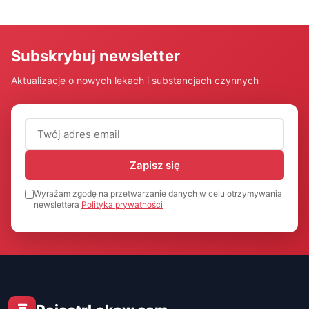
Subskrybuj newsletter
Aktualizacje o nowych lekach i substancjach czynnych
Adres email (wymagany)
Zapisz się
Wyrażam zgodę na przetwarzanie danych w celu otrzymywania
newslettera
Polityka prywatności