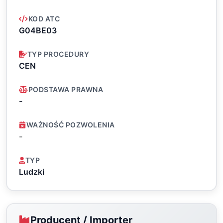
KOD ATC
G04BE03
TYP PROCEDURY
CEN
PODSTAWA PRAWNA
-
WAŻNOŚĆ POZWOLENIA
-
TYP
Ludzki
Producent / Importer