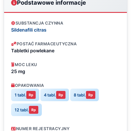
Podstawowe informacje
SUBSTANCJA CZYNNA
Sildenafili citras
POSTAĆ FARMACEUTYCZNA
Tabletki powlekane
MOC LEKU
25 mg
OPAKOWANIA
1 tabl.
4 tabl.
8 tabl.
Rp
Rp
Rp
12 tabl.
Rp
NUMER REJESTRACYJNY