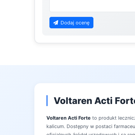
Dodaj ocenę
Voltaren Acti For
Voltaren Acti Forte
to produkt lecznic
kalicum. Dostępny w postaci farmaceut
oficjalnych źródeł urzędowych i są reg