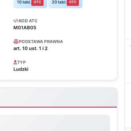
10 tabl.
20 tabl.
OTC
OTC
KOD ATC
M01AB05
PODSTAWA PRAWNA
art. 10 ust. 1 i 2
TYP
Ludzki