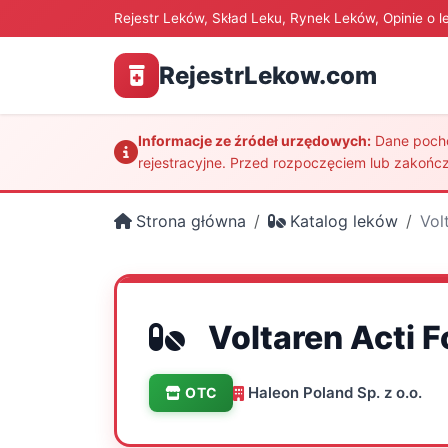
Rejestr Leków, Skład Leku, Rynek Leków, Opinie o l
RejestrLekow.com
Informacje ze źródeł urzędowych:
Dane pochod
rejestracyjne. Przed rozpoczęciem lub zakończ
Strona główna
Katalog leków
Vol
Voltaren Acti F
Haleon Poland Sp. z o.o.
OTC