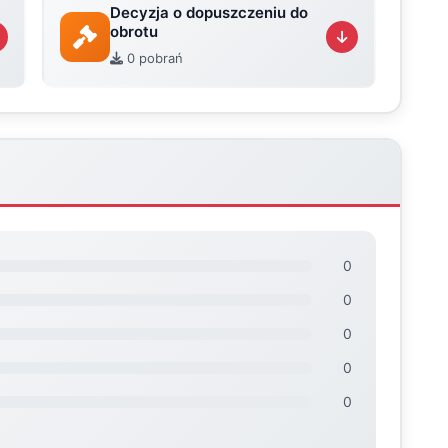
Decyzja o dopuszczeniu do
obrotu
0 pobrań
0
0
0
0
0