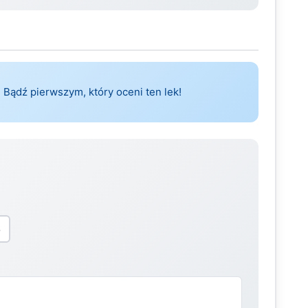
 Bądź pierwszym, który oceni ten lek!
5