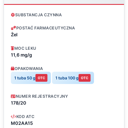
SUBSTANCJA CZYNNA
POSTAĆ FARMACEUTYCZNA
Żel
MOC LEKU
11,6 mg/g
OPAKOWANIA
1 tuba 50 g
1 tuba 100 g
OTC
OTC
NUMER REJESTRACYJNY
178/20
KOD ATC
M02AA15