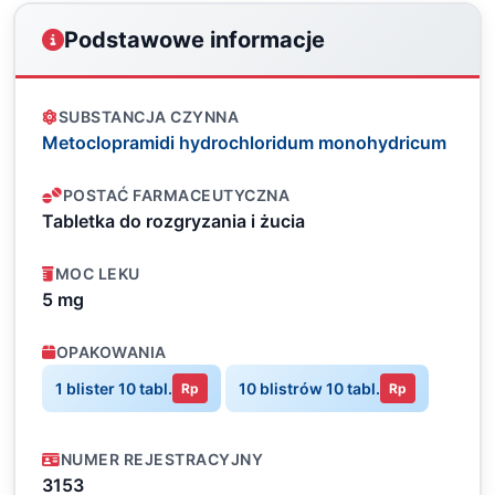
Podstawowe informacje
SUBSTANCJA CZYNNA
Metoclopramidi hydrochloridum monohydricum
POSTAĆ FARMACEUTYCZNA
Tabletka do rozgryzania i żucia
MOC LEKU
5 mg
OPAKOWANIA
1 blister 10 tabl.
10 blistrów 10 tabl.
Rp
Rp
NUMER REJESTRACYJNY
3153