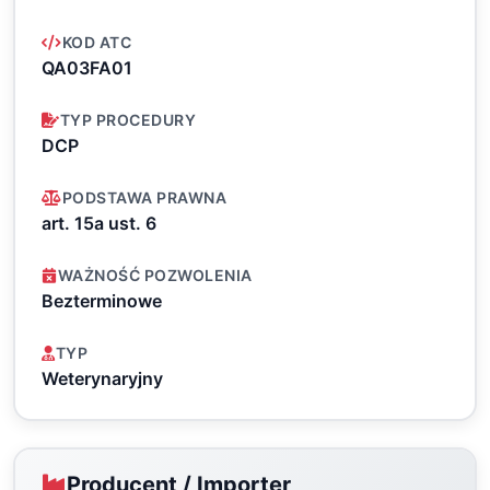
KOD ATC
QA03FA01
TYP PROCEDURY
DCP
PODSTAWA PRAWNA
art. 15a ust. 6
WAŻNOŚĆ POZWOLENIA
Bezterminowe
TYP
Weterynaryjny
Producent / Importer