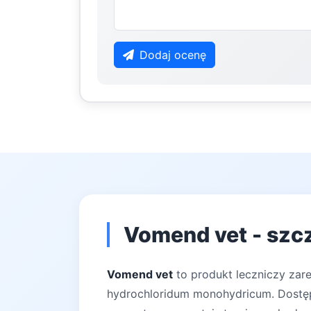
Dodaj ocenę
Vomend vet - szc
Vomend vet
to produkt leczniczy zar
hydrochloridum monohydricum. Dostępn