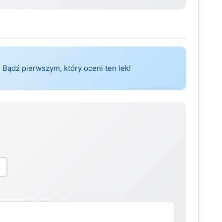
 Bądź pierwszym, który oceni ten lek!
5