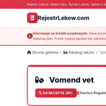
Rejestr Leków, Skład Leku, Rynek Leków, Opinie o l
RejestrLekow.com
Informacje ze źródeł urzędowych:
Dane pochod
rejestracyjne. Przed rozpoczęciem lub zakończ
Strona główna
Katalog leków
Vom
Vomend vet
Dechra Regulat
NA RECEPTĘ (RP)