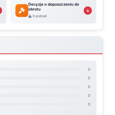
Decyzja o dopuszczeniu do
obrotu
0 pobrań
0
0
0
0
0