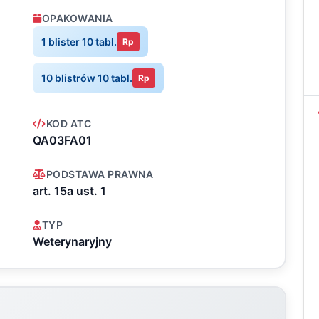
OPAKOWANIA
1 blister 10 tabl.
Rp
10 blistrów 10 tabl.
Rp
KOD ATC
QA03FA01
PODSTAWA PRAWNA
art. 15a ust. 1
TYP
Weterynaryjny