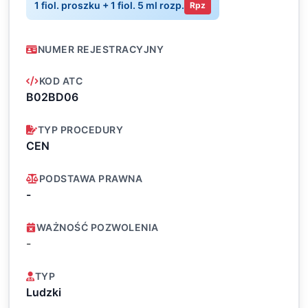
1 fiol. proszku + 1 fiol. 5 ml rozp.
Rpz
NUMER REJESTRACYJNY
KOD ATC
B02BD06
TYP PROCEDURY
CEN
PODSTAWA PRAWNA
-
WAŻNOŚĆ POZWOLENIA
-
TYP
Ludzki