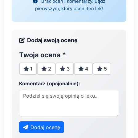
Brak ocen i komentarzy. Bądź
pierwszym, który oceni ten lek!
Dodaj swoją ocenę
Twoja ocena
*
1
2
3
4
5
Komentarz (opcjonalnie):
Dodaj ocenę