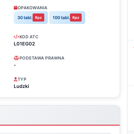
OPAKOWANIA
30 tabl.
100 tabl.
Rpz
Rpz
KOD ATC
L01EG02
PODSTAWA PRAWNA
-
TYP
Ludzki