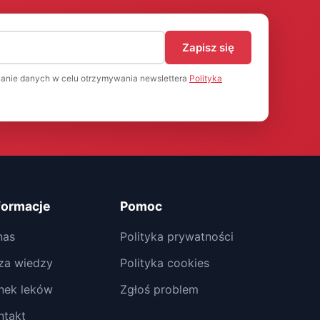
)
Zapisz się
anie danych w celu otrzymywania newslettera
Polityka
formacje
Pomoc
nas
Polityka prywatności
za wiedzy
Polityka cookies
nek leków
Zgłoś problem
ntakt