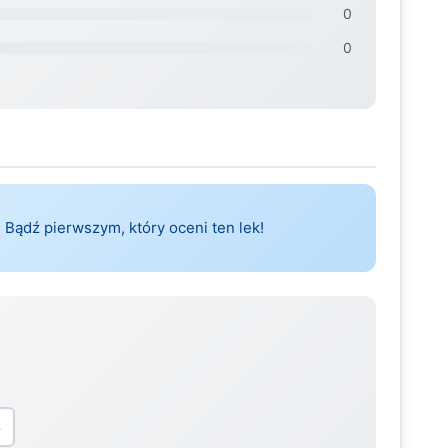
0
0
 Bądź pierwszym, który oceni ten lek!
5