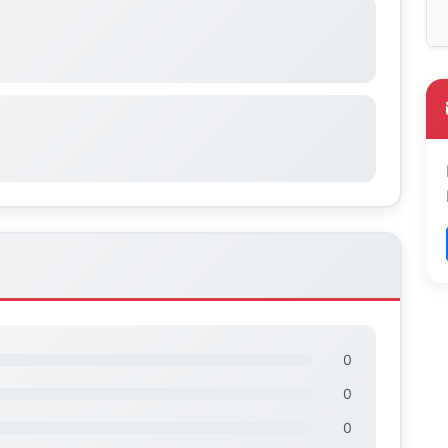
0
0
0