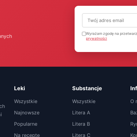
Adres email (wymagany
Wyrażam zgodę na przetwarz
nnych
prywatności
Leki
Substancje
In
Wszystkie
Wszystkie
O 
ch
Najnowsze
Litera A
Ba
i
Popularne
Litera B
Ry
Na receptę
Litera C
Ko