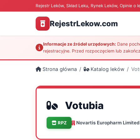
Rejestr Leków, Skład Leku, Rynek Leków, Opinie o l
RejestrLekow.com
Informacje ze źródeł urzędowych:
Dane pochod
rejestracyjne. Przed rozpoczęciem lub zakończ
Strona główna
Katalog leków
Vot
Votubia
Novartis Europharm Limited
RPZ