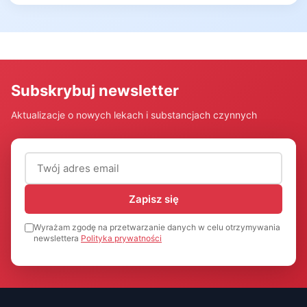
Subskrybuj newsletter
Aktualizacje o nowych lekach i substancjach czynnych
Adres email (wymagany)
Zapisz się
Wyrażam zgodę na przetwarzanie danych w celu otrzymywania
newslettera
Polityka prywatności