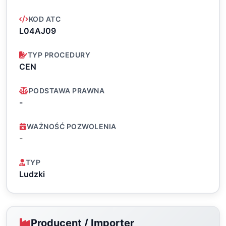
KOD ATC
L04AJ09
TYP PROCEDURY
CEN
PODSTAWA PRAWNA
-
WAŻNOŚĆ POZWOLENIA
-
TYP
Ludzki
Producent / Importer