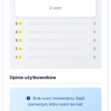
0 ocen
5
0
4
0
3
0
2
0
1
0
Opinie użytkowników
Brak ocen i komentarzy. Bądź
pierwszym, który oceni ten lek!