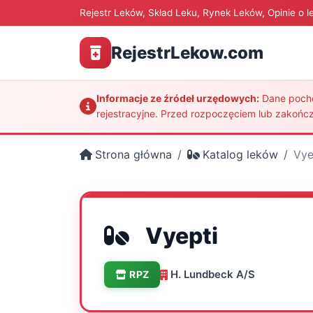
Rejestr Leków, Skład Leku, Rynek Leków, Opinie o l
RejestrLekow.com
Informacje ze źródeł urzędowych:
Dane pochod
rejestracyjne. Przed rozpoczęciem lub zakończ
Strona główna
Katalog leków
Vye
Vyepti
H. Lundbeck A/S
RPZ