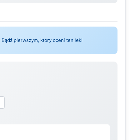
 Bądź pierwszym, który oceni ten lek!
5