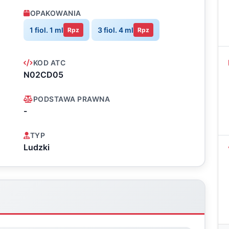
OPAKOWANIA
1 fiol. 1 ml
3 fiol. 4 ml
Rpz
Rpz
KOD ATC
N02CD05
PODSTAWA PRAWNA
-
TYP
Ludzki