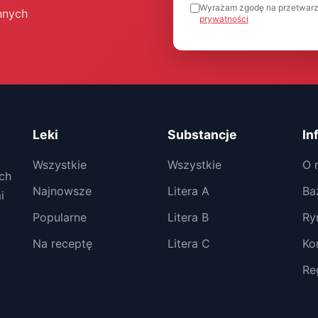
Wyrażam zgodę na przetwarz
nnych
prywatności
Leki
Substancje
In
Wszystkie
Wszystkie
O 
ch
Najnowsze
Litera A
Ba
i
Popularne
Litera B
Ry
Na receptę
Litera C
Ko
Re