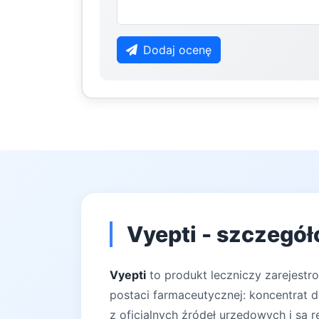
Dodaj ocenę
Vyepti - szczegół
Vyepti
to produkt leczniczy zarejestr
postaci farmaceutycznej: koncentrat d
z oficjalnych źródeł urzędowych i są r