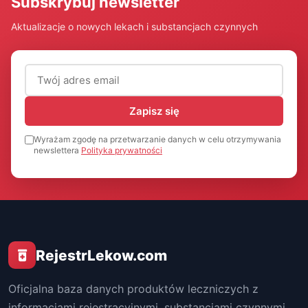
Subskrybuj newsletter
Aktualizacje o nowych lekach i substancjach czynnych
Adres email (wymagany)
Zapisz się
Wyrażam zgodę na przetwarzanie danych w celu otrzymywania
newslettera
Polityka prywatności
RejestrLekow.com
Oficjalna baza danych produktów leczniczych z
informacjami rejestracyjnymi, substancjami czynnymi,