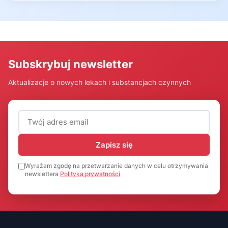
Subskrybuj newsletter
Aktualizacje o nowych lekach i substancjach czynnych
Adres email (wymagany)
Zapisz się
Wyrażam zgodę na przetwarzanie danych w celu otrzymywania
newslettera
Polityka prywatności