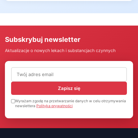
Subskrybuj newsletter
Aktualizacje o nowych lekach i substancjach czynnych
Adres email (wymagany)
Zapisz się
Wyrażam zgodę na przetwarzanie danych w celu otrzymywania
newslettera
Polityka prywatności