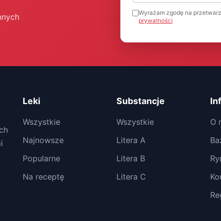
Wyrażam zgodę na przetwarz
nnych
prywatności
Leki
Substancje
In
Wszystkie
Wszystkie
O 
ch
Najnowsze
Litera A
Ba
i
Popularne
Litera B
Ry
Na receptę
Litera C
Ko
Re