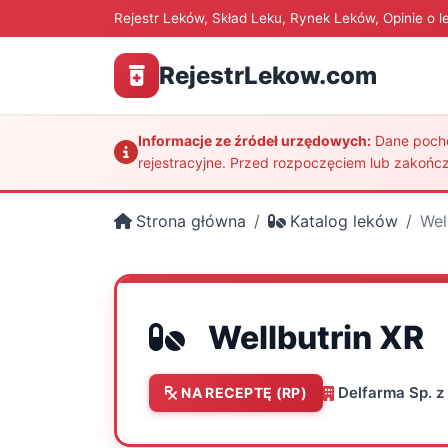
Rejestr Leków, Skład Leku, Rynek Leków, Opinie o l
RejestrLekow.com
Informacje ze źródeł urzędowych:
Dane pochod
rejestracyjne. Przed rozpoczęciem lub zakończ
Strona główna
Katalog leków
Wel
Wellbutrin XR
Delfarma Sp. z 
NA RECEPTĘ (RP)