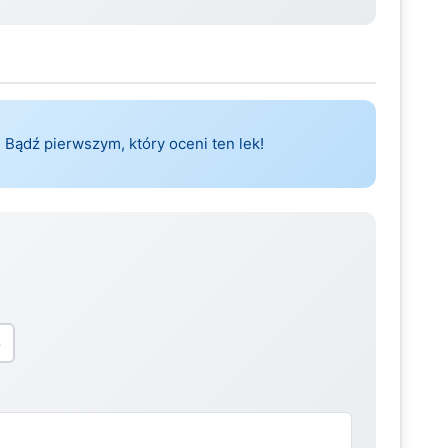
 Bądź pierwszym, który oceni ten lek!
5