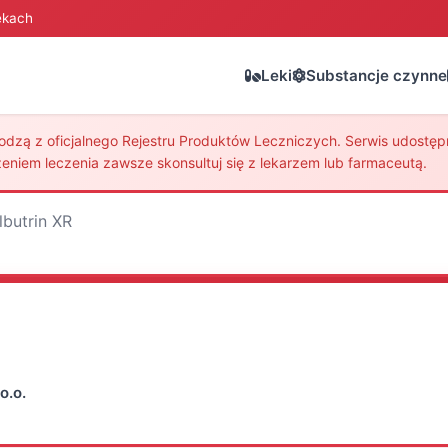
ekach
Leki
Substancje czynne
zą z oficjalnego Rejestru Produktów Leczniczych. Serwis udostępni
eniem leczenia zawsze skonsultuj się z lekarzem lub farmaceutą.
lbutrin XR
o.o.