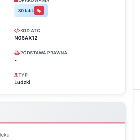
OPAKOWANIA
30 tabl.
Rp
KOD ATC
N06AX12
PODSTAWA PRAWNA
-
TYP
Ludzki
leku: