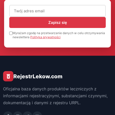
Adres email (wymagany)
Zapisz się
Wyrażam zgodę na przetwarzanie danych w celu otrzymywania
newslettera
Polityka prywatności
RejestrLekow.com
Oficjalna baza danych produktów leczniczych z
informacjami rejestracyjnymi, substancjami czynnymi,
dokumentacją i danymi z rejestru URPL.