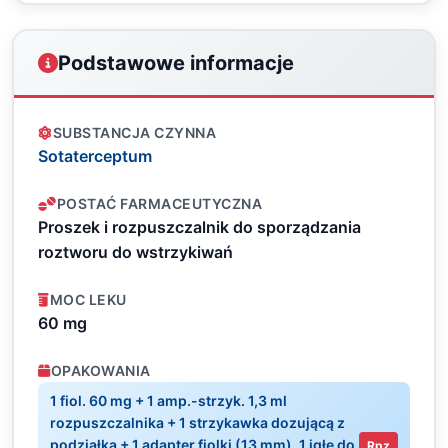
Podstawowe informacje
SUBSTANCJA CZYNNA
Sotaterceptum
POSTAĆ FARMACEUTYCZNA
Proszek i rozpuszczalnik do sporządzania
roztworu do wstrzykiwań
MOC LEKU
60 mg
OPAKOWANIA
1 fiol. 60 mg + 1 amp.-strzyk. 1,3 ml
rozpuszczalnika + 1 strzykawka dozującą z
podziałką + 1 adapter fiolki (13 mm), 1 igłę do
Rpz