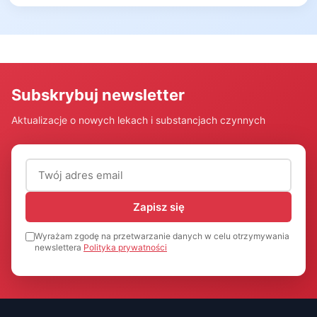
Subskrybuj newsletter
Aktualizacje o nowych lekach i substancjach czynnych
Adres email (wymagany)
Zapisz się
Wyrażam zgodę na przetwarzanie danych w celu otrzymywania
newslettera
Polityka prywatności