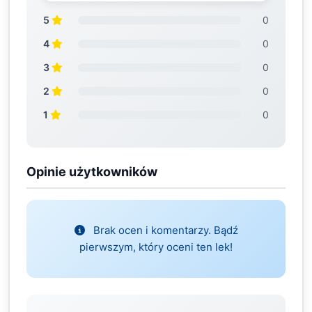
5
0
4
0
3
0
2
0
1
0
Opinie użytkowników
Brak ocen i komentarzy. Bądź
pierwszym, który oceni ten lek!