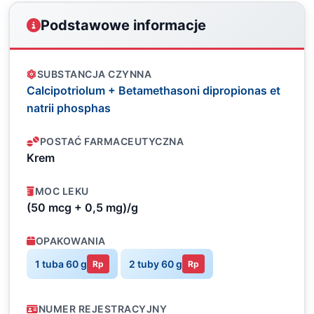
Podstawowe informacje
SUBSTANCJA CZYNNA
Calcipotriolum + Betamethasoni dipropionas et
natrii phosphas
POSTAĆ FARMACEUTYCZNA
Krem
MOC LEKU
(50 mcg + 0,5 mg)/g
OPAKOWANIA
1 tuba 60 g
2 tuby 60 g
Rp
Rp
NUMER REJESTRACYJNY