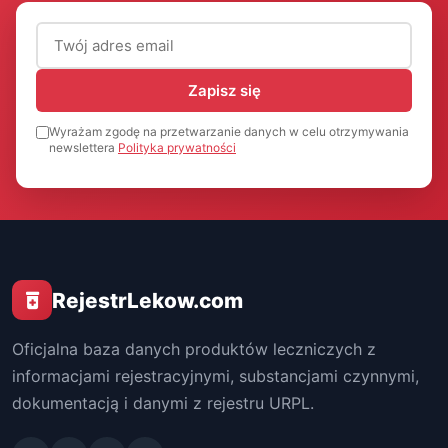
Adres email (wymagany)
Zapisz się
Wyrażam zgodę na przetwarzanie danych w celu otrzymywania
newslettera
Polityka prywatności
RejestrLekow.com
Oficjalna baza danych produktów leczniczych z
informacjami rejestracyjnymi, substancjami czynnymi,
dokumentacją i danymi z rejestru URPL.