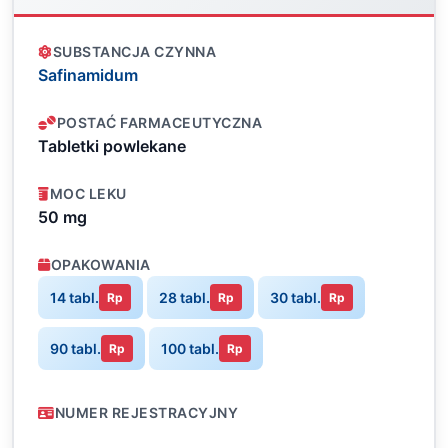
SUBSTANCJA CZYNNA
Safinamidum
POSTAĆ FARMACEUTYCZNA
Tabletki powlekane
MOC LEKU
50 mg
OPAKOWANIA
14 tabl.
28 tabl.
30 tabl.
Rp
Rp
Rp
90 tabl.
100 tabl.
Rp
Rp
NUMER REJESTRACYJNY