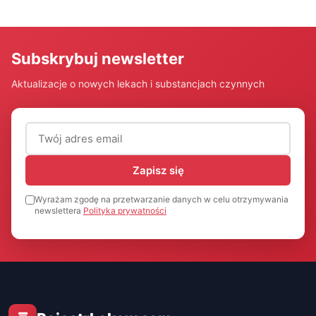
Subskrybuj newsletter
Aktualizacje o nowych lekach i substancjach czynnych
Adres email (wymagany)
Zapisz się
Wyrażam zgodę na przetwarzanie danych w celu otrzymywania
newslettera
Polityka prywatności