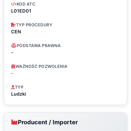
KOD ATC
L01ED01
TYP PROCEDURY
CEN
PODSTAWA PRAWNA
-
WAŻNOŚĆ POZWOLENIA
-
TYP
Ludzki
Producent / Importer