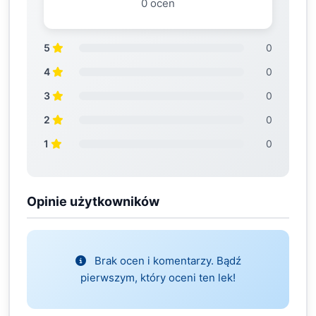
0 ocen
5
0
4
0
3
0
2
0
1
0
Opinie użytkowników
Brak ocen i komentarzy. Bądź
pierwszym, który oceni ten lek!