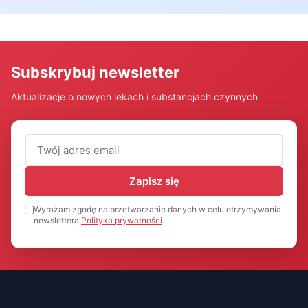
Subskrybuj newsletter
Aktualizacje o nowych lekach i substancjach czynnych
Adres email (wymagany)
Zapisz się
Wyrażam zgodę na przetwarzanie danych w celu otrzymywania
newslettera
Polityka prywatności