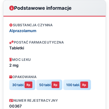
Podstawowe informacje
SUBSTANCJA CZYNNA
Alprazolamum
POSTAĆ FARMACEUTYCZNA
Tabletki
MOC LEKU
2 mg
OPAKOWANIA
30 tabl.
50 tabl.
100 tabl.
Rp
Rp
Rp
NUMER REJESTRACYJNY
00367