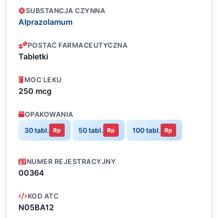
SUBSTANCJA CZYNNA
Alprazolamum
POSTAĆ FARMACEUTYCZNA
Tabletki
MOC LEKU
250 mcg
OPAKOWANIA
30 tabl.
50 tabl.
100 tabl.
Rp
Rp
Rp
NUMER REJESTRACYJNY
00364
KOD ATC
N05BA12