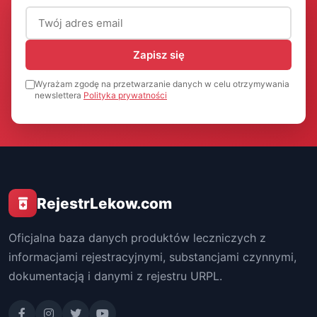
Adres email (wymagany)
Zapisz się
Wyrażam zgodę na przetwarzanie danych w celu otrzymywania
newslettera
Polityka prywatności
RejestrLekow.com
Oficjalna baza danych produktów leczniczych z
informacjami rejestracyjnymi, substancjami czynnymi,
dokumentacją i danymi z rejestru URPL.