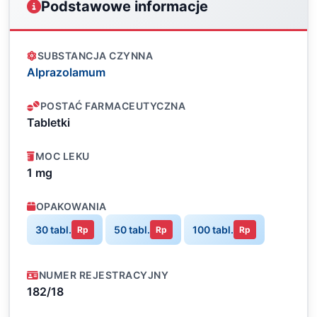
Podstawowe informacje
SUBSTANCJA CZYNNA
Alprazolamum
POSTAĆ FARMACEUTYCZNA
Tabletki
MOC LEKU
1 mg
OPAKOWANIA
30 tabl.
50 tabl.
100 tabl.
Rp
Rp
Rp
NUMER REJESTRACYJNY
182/18