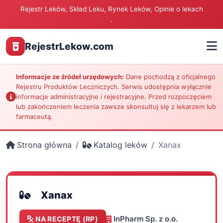
Rejestr Leków, Skład Leku, Rynek Leków, Opinie o lekach
.
RejestrLekow.com
Informacje ze źródeł urzędowych:
Dane pochodzą z oficjalnego
Rejestru Produktów Leczniczych. Serwis udostępnia wyłącznie
informacje administracyjne i rejestracyjne. Przed rozpoczęciem
lub zakończeniem leczenia zawsze skonsultuj się z lekarzem lub
farmaceutą.
Strona główna
Katalog leków
Xanax
Xanax
InPharm Sp. z o.o.
NA RECEPTĘ (RP)