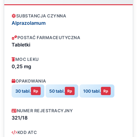
SUBSTANCJA CZYNNA
Alprazolamum
POSTAĆ FARMACEUTYCZNA
Tabletki
MOC LEKU
0,25 mg
OPAKOWANIA
30 tabl.
50 tabl.
100 tabl.
Rp
Rp
Rp
NUMER REJESTRACYJNY
321/18
KOD ATC