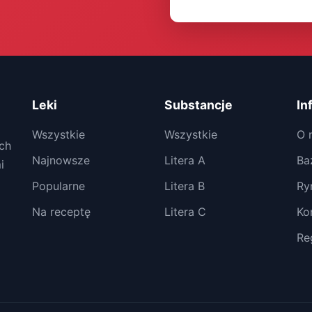
Leki
Substancje
In
Wszystkie
Wszystkie
O 
ch
Najnowsze
Litera A
Ba
i
Popularne
Litera B
Ry
Na receptę
Litera C
Ko
Re