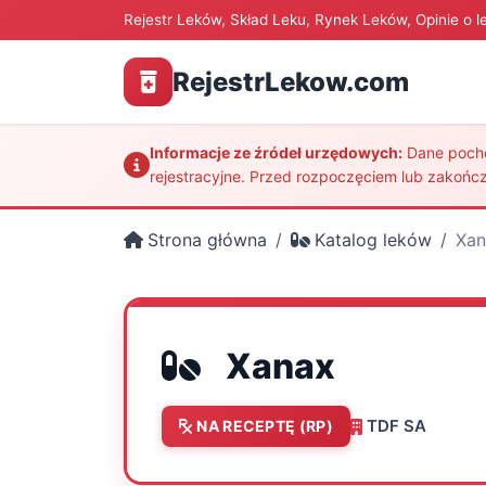
Rejestr Leków, Skład Leku, Rynek Leków, Opinie o l
RejestrLekow.com
Informacje ze źródeł urzędowych:
Dane pochod
rejestracyjne. Przed rozpoczęciem lub zakończ
Strona główna
Katalog leków
Xan
Xanax
TDF SA
NA RECEPTĘ (RP)