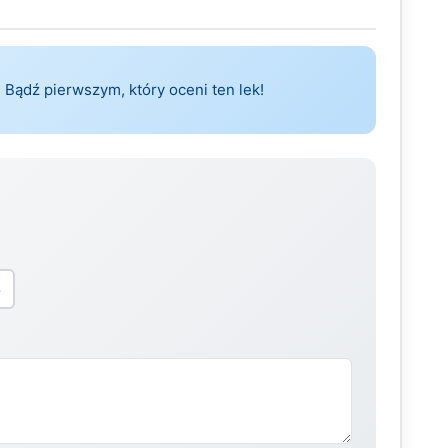
 Bądź pierwszym, który oceni ten lek!
5