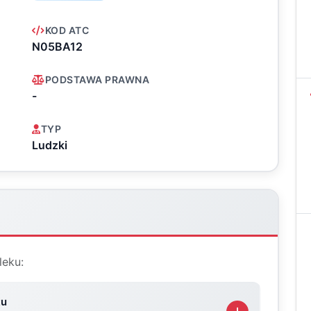
KOD ATC
N05BA12
PODSTAWA PRAWNA
-
TYP
Ludzki
leku:
tu