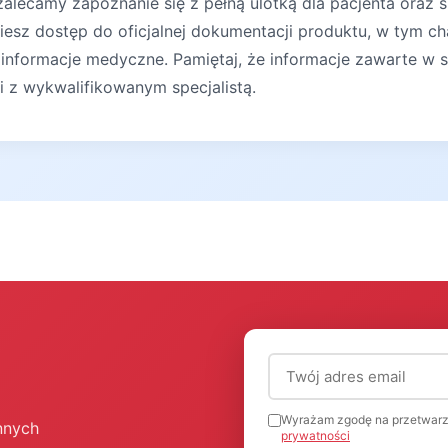
lecamy zapoznanie się z pełną ulotką dla pacjenta oraz s
iesz dostęp do oficjalnej dokumentacji produktu, w tym ch
 informacje medyczne. Pamiętaj, że informacje zawarte w s
ji z wykwalifikowanym specjalistą.
Adres email (wymagany
Wyrażam zgodę na przetwarz
nnych
prywatności