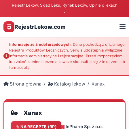
Rejestr Leków, Skład Leku, Rynek Leków, Opinie o lekach
.
RejestrLekow.com
Informacje ze źródeł urzędowych:
Dane pochodzą z oficjalnego
Rejestru Produktów Leczniczych. Serwis udostępnia wyłącznie
informacje administracyjne i rejestracyjne. Przed rozpoczęciem
lub zakończeniem leczenia zawsze skonsultuj się z lekarzem lub
farmaceutą.
Strona główna
Katalog leków
Xanax
Xanax
InPharm Sp. z o.o.
NA RECEPTĘ (RP)