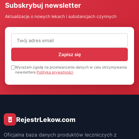
Subskrybuj newsletter
Aktualizacje o nowych lekach i substancjach czynnych
Adres email (wymagany)
Zapisz się
Wyrażam zgodę na przetwarzanie danych w celu otrzymywania
newslettera
Polityka prywatności
RejestrLekow.com
Oficjalna baza danych produktów leczniczych z