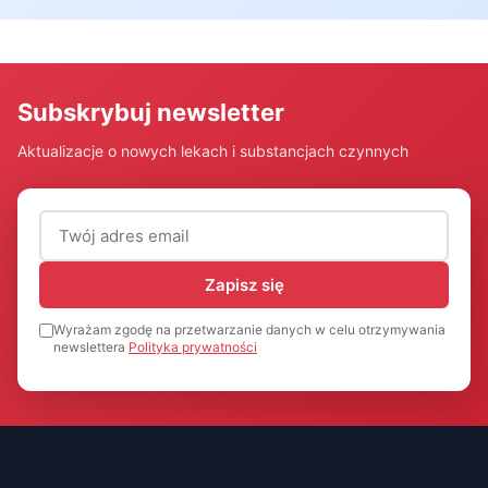
Subskrybuj newsletter
Aktualizacje o nowych lekach i substancjach czynnych
Adres email (wymagany)
Zapisz się
Wyrażam zgodę na przetwarzanie danych w celu otrzymywania
newslettera
Polityka prywatności