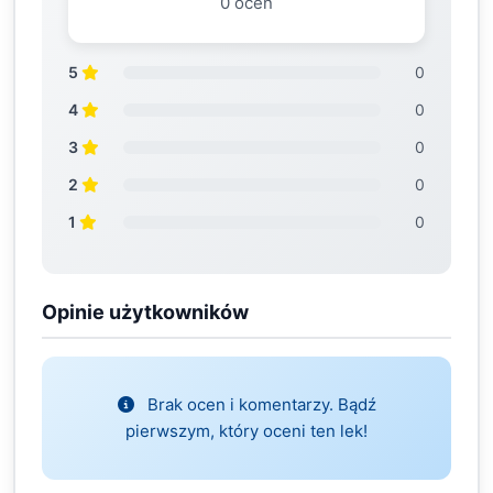
0 ocen
5
0
4
0
3
0
2
0
1
0
Opinie użytkowników
Brak ocen i komentarzy. Bądź
pierwszym, który oceni ten lek!