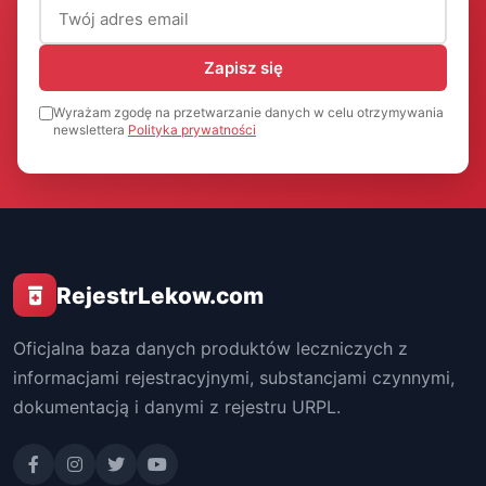
Adres email (wymagany)
Zapisz się
Wyrażam zgodę na przetwarzanie danych w celu otrzymywania
newslettera
Polityka prywatności
RejestrLekow.com
Oficjalna baza danych produktów leczniczych z
informacjami rejestracyjnymi, substancjami czynnymi,
dokumentacją i danymi z rejestru URPL.