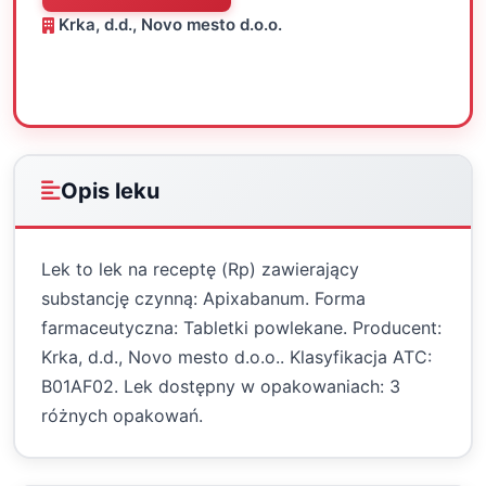
Krka, d.d., Novo mesto d.o.o.
Oceń
Drukuj
Udostępnij
Opis leku
Lek to lek na receptę (Rp) zawierający
substancję czynną: Apixabanum. Forma
farmaceutyczna: Tabletki powlekane. Producent:
Krka, d.d., Novo mesto d.o.o.. Klasyfikacja ATC:
B01AF02. Lek dostępny w opakowaniach: 3
różnych opakowań.