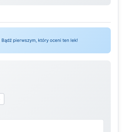
 Bądź pierwszym, który oceni ten lek!
5