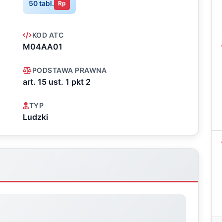
50 tabl.
Rp
KOD ATC
M04AA01
PODSTAWA PRAWNA
art. 15 ust. 1 pkt 2
TYP
Ludzki