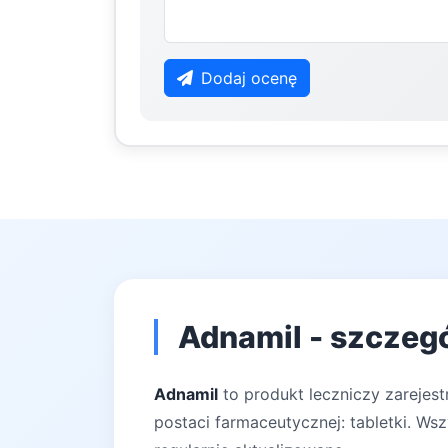
Dodaj ocenę
Adnamil - szczegó
Adnamil
to produkt leczniczy zarejes
postaci farmaceutycznej: tabletki. Ws