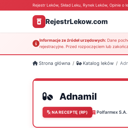
Rejestr Leków, Skład Leku, Rynek Leków, Opinie o l
RejestrLekow.com
Informacje ze źródeł urzędowych:
Dane pochod
rejestracyjne. Przed rozpoczęciem lub zakończ
Strona główna
Katalog leków
Adn
Adnamil
Polfarmex S.A.
NA RECEPTĘ (RP)